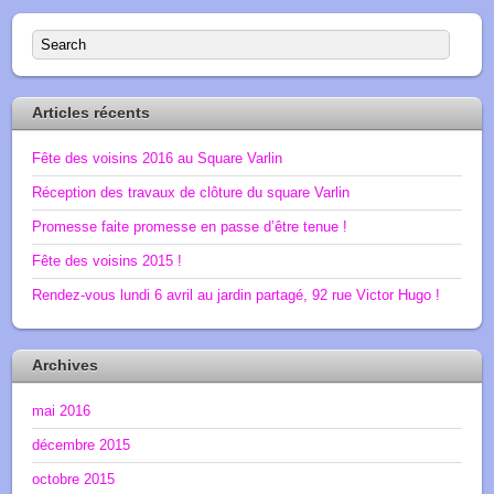
Articles récents
Fête des voisins 2016 au Square Varlin
Réception des travaux de clôture du square Varlin
Promesse faite promesse en passe d’être tenue !
Fête des voisins 2015 !
Rendez-vous lundi 6 avril au jardin partagé, 92 rue Victor Hugo !
Archives
mai 2016
décembre 2015
octobre 2015