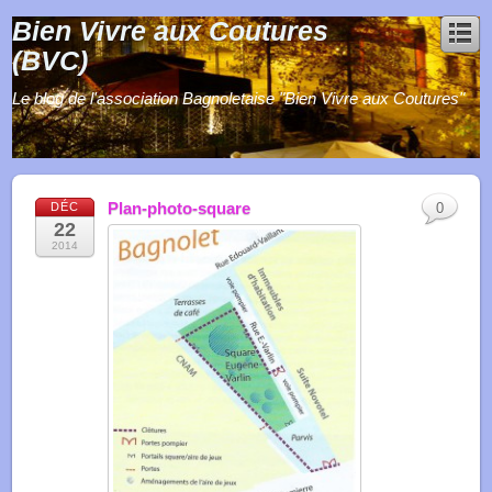
Bien Vivre aux Coutures
(BVC)
Le blog de l'association Bagnoletaise "Bien Vivre aux Coutures"
Plan-photo-square
DÉC
0
22
2014