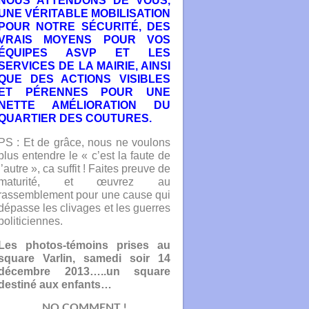
NOUS ATTENDONS DE VOUS,
UNE VÉRITABLE MOBILISATION
POUR NOTRE SÉCURITÉ, DES
VRAIS MOYENS POUR VOS
ÉQUIPES ASVP ET LES
SERVICES DE LA MAIRIE, AINSI
QUE DES ACTIONS VISIBLES
ET PÉRENNES POUR UNE
NETTE AMÉLIORATION DU
QUARTIER DES COUTURES.
PS : Et de grâce, nous ne voulons
plus entendre le « c’est la faute de
l’autre », ca suffit ! Faites preuve de
maturité, et œuvrez au
rassemblement pour une cause qui
dépasse les clivages et les guerres
politiciennes.
Les photos-témoins prises au
square Varlin, samedi soir 14
décembre 2013…..un square
destiné aux enfants…
NO COMMENT !