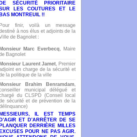
DE SÉCURITÉ PRIORITAIRE
SUR LES COUTURES ET LE
BAS MONTREUIL !!
Pour finir, voilà un message
destiné à nos élus et adjoints de la
Ville de Bagnolet :
Monsieur Marc Everbecq
, Maire
de Bagnolet
Monsieur Laurent Jamet
, Premier
adjoint en charge de la sécurité et
de la politique de la ville
Monsieur Brahim Benramdam
,
conseiller municipal délégué et
chargé du CLSPD (Conseil local
de sécurité et de prévention de la
délinquance)
MESSIEURS, IL EST TEMPS
D’AGIR ET D’ARRÊTER DE SE
PLANQUER DERRIÈRE MILLES
EXCUSES POUR NE PAS AGIR.