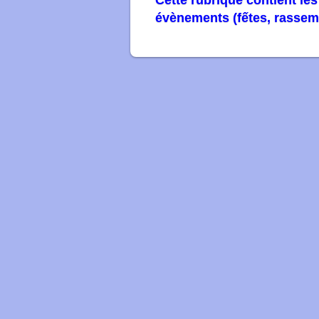
Cette rubrique contient le
évènements (fếtes, rassemb