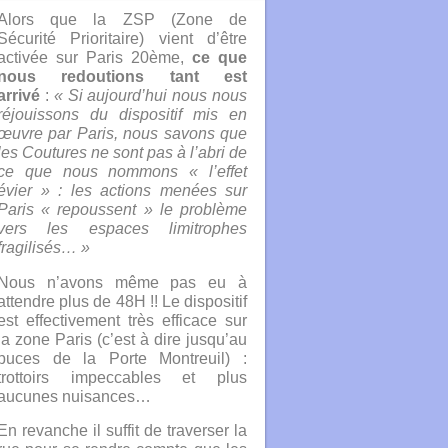
Alors que la ZSP (Zone de
Sécurité Prioritaire) vient d’être
activée sur Paris 20ème
,
ce que
nous redoutions tant est
arrivé
:
« Si aujourd’hui nous nous
réjouissons du dispositif mis en
œuvre par Paris, nous savons que
les Coutures ne sont pas à l’abri de
ce que nous nommons « l’effet
évier » : les actions menées sur
Paris « repoussent » le problème
vers les espaces limitrophes
fragilisés… »
Nous n’avons même pas eu à
attendre plus de 48H !! Le dispositif
est effectivement très efficace sur
la zone Paris (c’est à dire jusqu’au
puces de la Porte Montreuil) :
trottoirs impeccables et plus
aucunes nuisances…
En revanche il suffit de traverser la