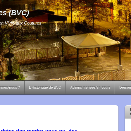
es (BVC)
ien Vivre aux Coutures"
mmes-nous ?
L’Historique de BVC
Actions menées/en cours
Dernièr