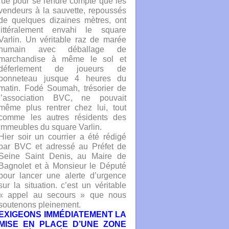
rue pour se rendre compte que les
vendeurs à la sauvette, repoussés
de quelques dizaines mètres, ont
littéralement envahi le square
Varlin. Un véritable raz de marée
humain avec déballage de
marchandise à même le sol et
déferlement de joueurs de
bonneteau jusque 4 heures du
matin. Fodé Soumah, trésorier de
l’association BVC, ne pouvait
même plus rentrer chez lui, tout
comme les autres résidents des
immeubles du square Varlin.
Hier soir un courrier a été rédigé
par BVC et adressé au Préfet de
Seine Saint Denis, au Maire de
Bagnolet et à Monsieur le Député
pour lancer une alerte d’urgence
sur la situation. c’est un véritable
« appel au secours » que nous
soutenons pleinement.
EXIGEONS IMMÉDIATEMENT LA
MISE EN PLACE D’UNE ZONE