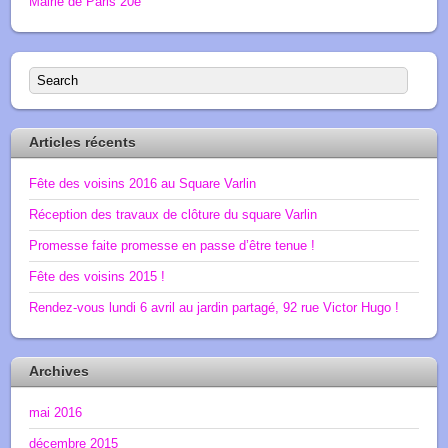
Mairie de Paris 20e
Articles récents
Fête des voisins 2016 au Square Varlin
Réception des travaux de clôture du square Varlin
Promesse faite promesse en passe d’être tenue !
Fête des voisins 2015 !
Rendez-vous lundi 6 avril au jardin partagé, 92 rue Victor Hugo !
Archives
mai 2016
décembre 2015