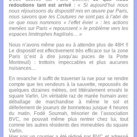
redoutions tant est arrivé
:
« Si aujourd’hui nous
nous réjouissons du dispositif mis en œuvre par Paris,
nous savons que les Coutures ne sont pas à l’abri de
ce que nous nommons « l’effet évier » : les actions
menées sur Paris « repoussent » le problème vers les
espaces limitrophes fragilisés… »
Nous n’avons même pas eu à attendre plus de 48H !!
Le dispositif est effectivement très efficace sur la zone
Paris (c’est à dire jusqu’au puces de la Porte
Montreuil) : trottoirs impeccables et plus aucunes
nuisances…
En revanche il suffit de traverser la rue pour se rendre
compte que les vendeurs à la sauvette, repoussés de
quelques dizaines mètres, ont littéralement envahi le
square Varlin. Un véritable raz de marée humain avec
déballage de marchandise à même le sol et
déferlement de joueurs de bonneteau jusque 4 heures
du matin. Fodé Soumah, trésorier de l’association
BVC, ne pouvait même plus rentrer chez lui, tout
comme les autres résidents des immeubles du square
Varlin.
Hier soir un courrier a été rédigé par BVC et adressé