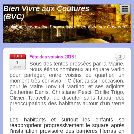
Bien Vivre aux Coutures
(BVC)
Le blog de l'association Bagnoletaise "Bien Vivre aux Coutures"
Fête des voisins 2015 !
JUIN
0
1
Sous des tentes dressées par la Mairie,
2015
Nous étions nombreux au square Varlin
pour partager, entre voisins du quartier, un
moment très convivial ! C’était aussi l’occasion,
pour le Maire Tony Di Martino, et ses adjoints
Catherine Denis, Christiane Pesci, Emilie Trigo,
Olivier Taravella, de discuter sans tabou, des
préoccupations des habitants autour d’un verre
!
Les habitants et surtout les enfants se
réapproprient progressivement le square après
l’installation provisoire des barrières Herras en