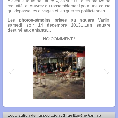
« c’est la faute de l’autre », ca suffit ! Faites preuve de
maturité, et œuvrez au rassemblement pour une cause
qui dépasse les clivages et les guerres politiciennes.
Les photos-témoins prises au square Varlin,
samedi soir 14 décembre 2013…..un square
destiné aux enfants…
NO COMMENT !
square_varlin_14_12_2013-10-150x150
Localisation de l’association : 1 rue Eugène Varlin à