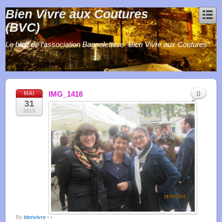
Bien Vivre aux Coutures
(BVC)
Le blog de l'association Bagnoletaise "Bien Vivre aux Coutures"
IMG_1416
MAI
0
31
2015
By
bienvivre
•
•