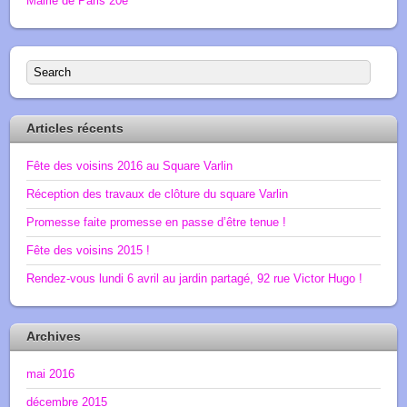
Mairie de Paris 20e
Articles récents
Fête des voisins 2016 au Square Varlin
Réception des travaux de clôture du square Varlin
Promesse faite promesse en passe d’être tenue !
Fête des voisins 2015 !
Rendez-vous lundi 6 avril au jardin partagé, 92 rue Victor Hugo !
Archives
mai 2016
décembre 2015