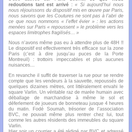
redoutions tant est arrivé
:
« Si aujourd’hui nous
nous réjouissons du dispositif mis en œuvre par Paris,
nous savons que les Coutures ne sont pas à l’abri de
ce que nous nommons « l’effet évier » : les actions
menées sur Paris « repoussent » le problème vers les
espaces limitrophes fragilisés… »
Nous n’avons même pas eu à attendre plus de 48H !!
Le dispositif est effectivement très efficace sur la zone
Paris (c’est à dire jusqu’au puces de la Porte
Montreuil) : trottoirs impeccables et plus aucunes
nuisances…
En revanche il suffit de traverser la rue pour se rendre
compte que les vendeurs à la sauvette, repoussés de
quelques dizaines mètres, ont littéralement envahi le
square Varlin. Un véritable raz de marée humain avec
déballage de marchandise à même le sol et
déferlement de joueurs de bonneteau jusque 4 heures
du matin. Fodé Soumah, trésorier de l’association
BVC, ne pouvait même plus rentrer chez lui, tout
comme les autres résidents des immeubles du square
Varlin.
Hier soir un courrier a été rédigé par BVC et adressé