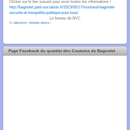
Clicker sur le lien suivant pour avoir toutes les informations !
http://bagnolet.parti-socialiste.fr/2013/05/17/montreuil-bagnolet-
securite-et-tranquillite-publique-pour-tous/
Le bureau de BVC
By
bienvivre
•
Articles divers
•
Page Facebook du quartier des Coutures de Bagnolet