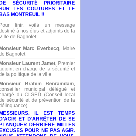
DE SÉCURITÉ PRIORITAIRE
SUR LES COUTURES ET LE
BAS MONTREUIL !!
Pour finir, voilà un message
destiné à nos élus et adjoints de la
Ville de Bagnolet :
Monsieur Marc Everbecq
, Maire
de Bagnolet
Monsieur Laurent Jamet
, Premier
adjoint en charge de la sécurité et
de la politique de la ville
Monsieur Brahim Benramdam
,
conseiller municipal délégué et
chargé du CLSPD (Conseil local
de sécurité et de prévention de la
délinquance)
MESSIEURS, IL EST TEMPS
D’AGIR ET D’ARRÊTER DE SE
PLANQUER DERRIÈRE MILLES
EXCUSES POUR NE PAS AGIR.