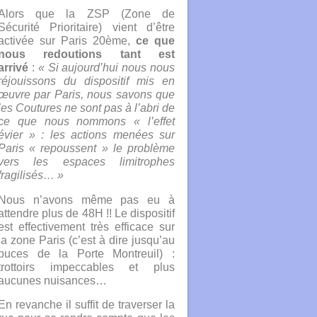
Alors que la ZSP (Zone de
Sécurité Prioritaire) vient d’être
activée sur Paris 20ème
,
ce que
nous redoutions tant est
arrivé
:
« Si aujourd’hui nous nous
réjouissons du dispositif mis en
œuvre par Paris, nous savons que
les Coutures ne sont pas à l’abri de
ce que nous nommons « l’effet
évier » : les actions menées sur
Paris « repoussent » le problème
vers les espaces limitrophes
fragilisés… »
Nous n’avons même pas eu à
attendre plus de 48H !! Le dispositif
est effectivement très efficace sur
la zone Paris (c’est à dire jusqu’au
puces de la Porte Montreuil) :
trottoirs impeccables et plus
aucunes nuisances…
En revanche il suffit de traverser la