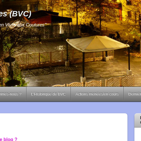
es (BVC)
ien Vivre aux Coutures"
mmes-nous ?
L’Historique de BVC
Actions menées/en cours
Dernièr
e blog ?