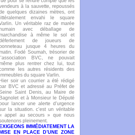
rue pour se rendre compte que les
vendeurs à la sauvette, repoussés
de quelques dizaines mètres, ont
littéralement envahi le square
Varlin. Un véritable raz de marée
humain avec déballage de
marchandise à même le sol et
déferlement de joueurs de
bonneteau jusque 4 heures du
matin. Fodé Soumah, trésorier de
l’association BVC, ne pouvait
même plus rentrer chez lui, tout
comme les autres résidents des
immeubles du square Varlin.
Hier soir un courrier a été rédigé
par BVC et adressé au Préfet de
Seine Saint Denis, au Maire de
Bagnolet et à Monsieur le Député
pour lancer une alerte d’urgence
sur la situation. c’est un véritable
« appel au secours » que nous
soutenons pleinement.
EXIGEONS IMMÉDIATEMENT LA
MISE EN PLACE D’UNE ZONE