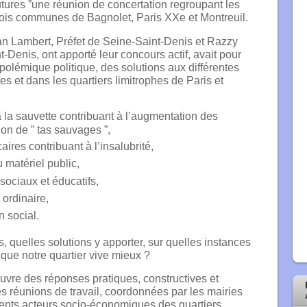
tures ”
une réunion de concertation regroupant l
es
rois communes de Bagnolet, Paris XXe et Montreuil.
ian Lambert, Préfet de Seine-Saint-Denis et Razzy
enis, ont apporté leur concours actif, avait pour
e polémique politique, des solutions aux différentes
es et dans les quartiers limitrophes de Paris et
 la sauvette contribuant à l’augmentation des
tion de ‟ tas sauvages ”,
ires contribuant à l’insalubrité,
 matériel public,
sociaux et éducatifs,
ordinaire,
n social.
quelles solutions y apporter, sur quelles instances
que notre quartier vive mieux ?
uvre des réponses pratiques, constructives et
s réunions de travail, coordonnées par les mairies
érents acteurs socio-économiques des quartiers