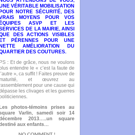
NOUS ATTENDONS DE VOUS,
UNE VÉRITABLE MOBILISATION
POUR NOTRE SÉCURITÉ, DES
VRAIS MOYENS POUR VOS
ÉQUIPES ASVP ET LES
SERVICES DE LA MAIRIE, AINSI
QUE DES ACTIONS VISIBLES
ET PÉRENNES POUR UNE
NETTE AMÉLIORATION DU
QUARTIER DES COUTURES.
PS : Et de grâce, nous ne voulons
plus entendre le « c’est la faute de
l’autre », ca suffit ! Faites preuve de
maturité, et œuvrez au
rassemblement pour une cause qui
dépasse les clivages et les guerres
politiciennes.
Les photos-témoins prises au
square Varlin, samedi soir 14
décembre 2013…..un square
destiné aux enfants…
NO COMMENT !