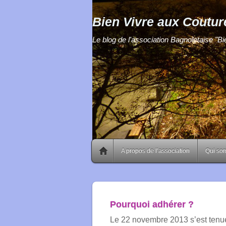
Bien Vivre aux Coutur
Le blog de l'association Bagnoletaise "B
A propos de l’association
Qui so
Pourquoi adhérer ?
Le 22 novembre 2013 s’est tenue