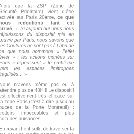
Alors que la ZSP (Zone de
Sécurité Prioritaire) vient d’être
activée sur Paris 20ème
,
ce que
nous redoutions tant est
arrivé
:
« Si aujourd’hui nous nous
réjouissons du dispositif mis en
œuvre par Paris, nous savons que
les Coutures ne sont pas à l’abri de
ce que nous nommons « l’effet
évier » : les actions menées sur
Paris « repoussent » le problème
vers les espaces limitrophes
fragilisés… »
Nous n’avons même pas eu à
attendre plus de 48H !! Le dispositif
est effectivement très efficace sur
la zone Paris (c’est à dire jusqu’au
puces de la Porte Montreuil) :
trottoirs impeccables et plus
aucunes nuisances…
En revanche il suffit de traverser la