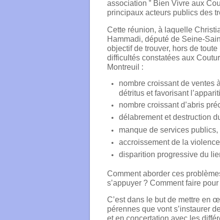
association ‟ Bien Vivre aux Cou
principaux acteurs publics d
es t
Cette réunion, à laquelle Christ
Hammadi, député de Seine-Saint-D
objectif de trouver, hors de tout
difficultés constatées aux Coutur
Montreuil :
nombre croissant de ventes à
détritus et favorisant l’appari
nombre croissant d’abris préca
délabrement et destruction du
manque de services publics, 
accroissement de la violence 
disparition progressive du lie
Comment aborder ces problèmes, 
s’appuyer ? Comment faire pour 
C’est dans le but de mettre en œ
pérennes que vont s’instaurer de
et en concertation avec les diff