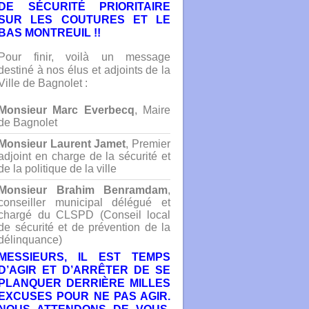
DE SÉCURITÉ PRIORITAIRE
SUR LES COUTURES ET LE
BAS MONTREUIL !!
Pour finir, voilà un message
destiné à nos élus et adjoints de la
Ville de Bagnolet :
Monsieur Marc Everbecq
, Maire
de Bagnolet
Monsieur Laurent Jamet
, Premier
adjoint en charge de la sécurité et
de la politique de la ville
Monsieur Brahim Benramdam
,
conseiller municipal délégué et
chargé du CLSPD (Conseil local
de sécurité et de prévention de la
délinquance)
MESSIEURS, IL EST TEMPS
D’AGIR ET D’ARRÊTER DE SE
PLANQUER DERRIÈRE MILLES
EXCUSES POUR NE PAS AGIR.