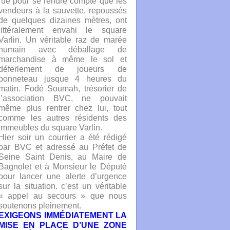
rue pour se rendre compte que les
vendeurs à la sauvette, repoussés
de quelques dizaines mètres, ont
littéralement envahi le square
Varlin. Un véritable raz de marée
humain avec déballage de
marchandise à même le sol et
déferlement de joueurs de
bonneteau jusque 4 heures du
matin. Fodé Soumah, trésorier de
l’association BVC, ne pouvait
même plus rentrer chez lui, tout
comme les autres résidents des
immeubles du square Varlin.
Hier soir un courrier a été rédigé
par BVC et adressé au Préfet de
Seine Saint Denis, au Maire de
Bagnolet et à Monsieur le Député
pour lancer une alerte d’urgence
sur la situation. c’est un véritable
« appel au secours » que nous
soutenons pleinement.
EXIGEONS IMMÉDIATEMENT LA
MISE EN PLACE D’UNE ZONE