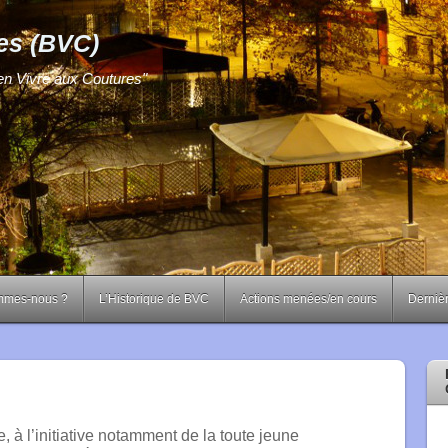
es (BVC)
ien Vivre aux Coutures"
mmes-nous ?
L’Historique de BVC
Actions menées/en cours
Dernièr
, à l’initiative notamment de
la toute jeune