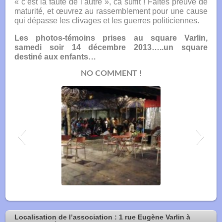
« c’est la faute de l’autre », ca suffit ! Faites preuve de
maturité, et œuvrez au rassemblement pour une cause
qui dépasse les clivages et les guerres politiciennes.
Les photos-témoins prises au square Varlin,
samedi soir 14 décembre 2013…..un square
destiné aux enfants…
NO COMMENT !
square_varlin_14_12_2013-10-150x150
Localisation de l’association : 1 rue Eugène Varlin à