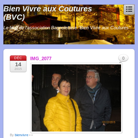
Bien Vivre aux Coutures
(BVC)
Le blog de l'association Bagnoletaise "Bien Vivre aux Coutures"
IMG_2077
DÉC
0
14
2015
By
bienvivre
•
•